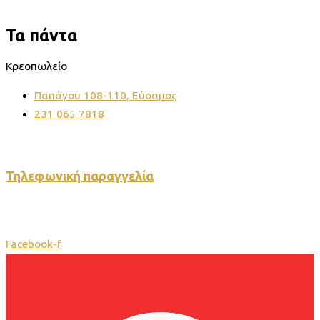
Τα πάντα
Κρεοπωλείο
Παπάγου 108-110, Εύοσμος
231 065 7818
Φρεσκάδα που φαίνεται, ποιότητα που ξεχωρίζει.
Τηλεφωνική παραγγελία
Facebook-f