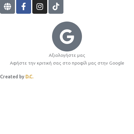
G
F
I
T
l
a
n
i
o
c
s
k
b
e
t
t
e
b
a
o
o
g
k
o
r
k
a
Αξιολογήστε μας
-
m
Αφήστε την κριτική σας στο προφίλ μας στην Google
f
Created by
D.C.