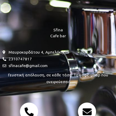
Sfina
Cafe bar
Μαυροκορδάτου 4, Αμπελόκηποι
2310747817
sfinacafe@gmail.com
Γευστική απόλαυση, σε κάθε τάση: Το καφέ-μπαρ που
ονειρεύεσαι!