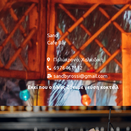
Sand
Cafe Bar
Πολύχρονο, Χαλκιδική
6976467112
sandbyrossi@gmail.com
Εκεί που ο ήλιος δύει με γεύση κοκτέιλ