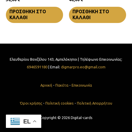
ΠΡΟΣΘΉΚΗ ΣΤΟ
ΠΡΟΣΘΉΚΗ ΣΤΟ
ΚΑΛΆΘΙ
ΚΑΛΆΘΙ
Ελευθερίου Βενιζέλου 143, Αμπελόκηποι | Τηλέφωνο Επικοινωνίας:
6946591180
| Email:
digmarpro.eo@gmail.com
Αρχική
-
Πακέτα
-
Επικοινωνία
Όροι χρήσης
-
Πολιτική cookies
-
Πολιτική Απορρήτου
Copyright © 2026 Digital-cards
EL