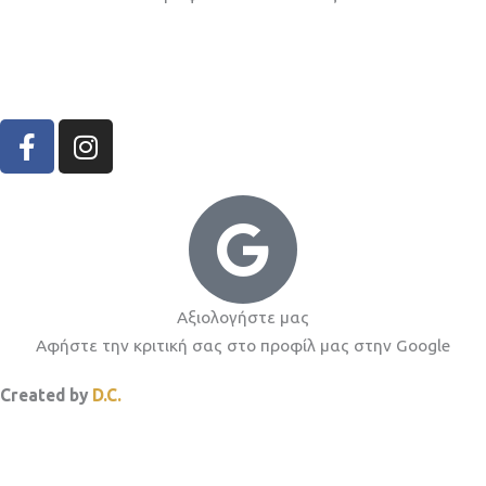
F
I
a
n
c
s
e
t
b
a
o
g
o
r
k
a
Αξιολογήστε μας
-
m
Αφήστε την κριτική σας στο προφίλ μας στην Google
f
Created by
D.C.