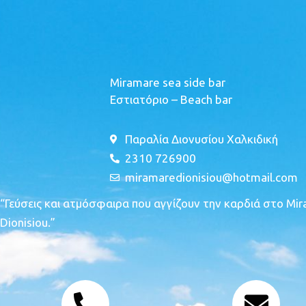
Miramare sea side bar
Εστιατόριο – Beach bar
Παραλία Διονυσίου Χαλκιδική
2310 726900
miramaredionisiou@hotmail.com
“Γεύσεις και ατμόσφαιρα που αγγίζουν την καρδιά στο Mi
Dionisiou.”