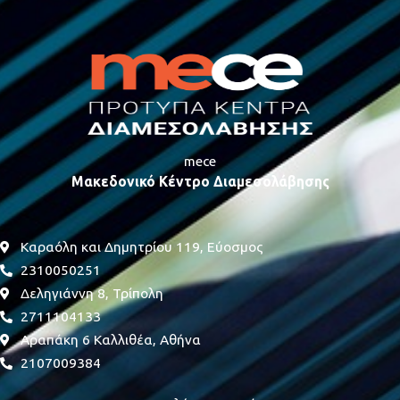
mece
Μακεδονικό Κέντρο Διαμεσολάβησης
Kαραόλη και Δημητρίου 119, Εύοσμος
2310050251
Δεληγιάννη 8, Τρίπολη
2711104133
Αραπάκη 6 Καλλιθέα, Αθήνα
2107009384