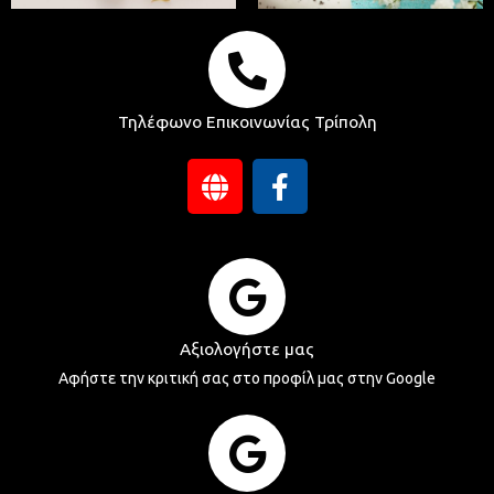
Τηλέφωνο Επικοινωνίας Τρίπολη
G
F
l
a
o
c
b
e
e
b
o
o
k
Αξιολογήστε μας
-
Αφήστε την κριτική σας στο προφίλ μας στην Google
f