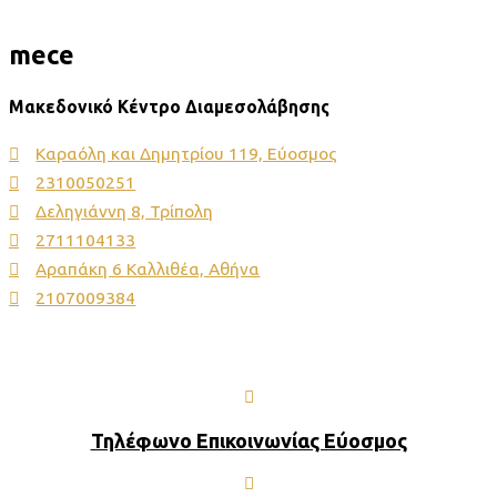
mece
Μακεδονικό Κέντρο Διαμεσολάβησης
Kαραόλη και Δημητρίου 119, Εύοσμος
2310050251
Δεληγιάννη 8, Τρίπολη
2711104133
Αραπάκη 6 Καλλιθέα, Αθήνα
2107009384
MECE — Η λύση που ψάχνατε.
Τηλέφωνο Επικοινωνίας Εύοσμος