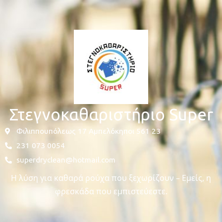
Στεγνοκαθαριστήριο Super
Φιλιππουπόλεως 17 Αμπελόκηποι 561 23
231 073 0054
superdryclean@hotmail.com
Η λύση για καθαρά ρούχα που ξεχωρίζουν – Εμείς, η
φρεσκάδα που εμπιστεύεστε.