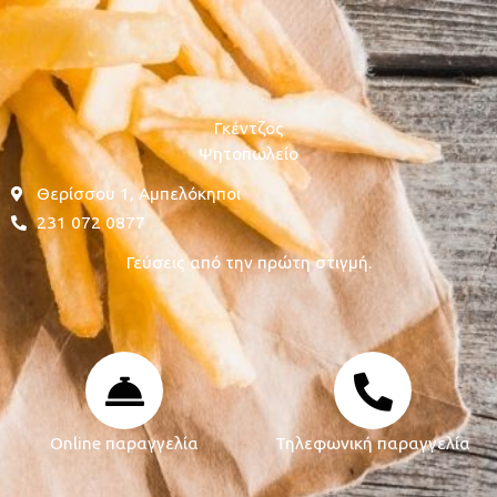
Γκέντζος
Ψητοπωλείο
Θερίσσου 1, Αμπελόκηποι
231 072 0877
Γεύσεις από την πρώτη στιγμή.
Online παραγγελία
Τηλεφωνική παραγγελία