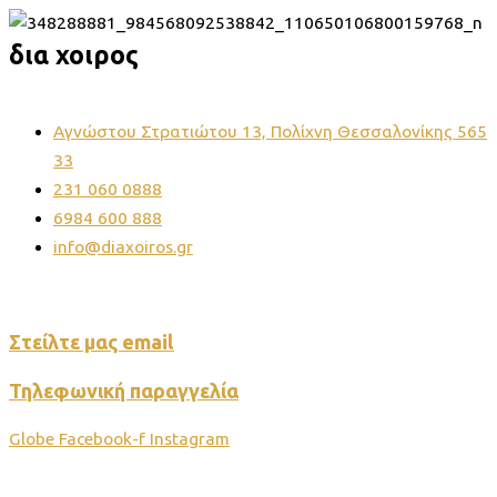
δια χοιρος
Ψητοπωλείο
Αγνώστου Στρατιώτου 13, Πολίχνη Θεσσαλονίκης 565
33
231 060 0888
6984 600 888
info@diaxoiros.gr
“Γευστική απόλαυση σε κάθε μπουκιά.”
Στείλτε μας email
Τηλεφωνική παραγγελία
Globe
Facebook-f
Instagram