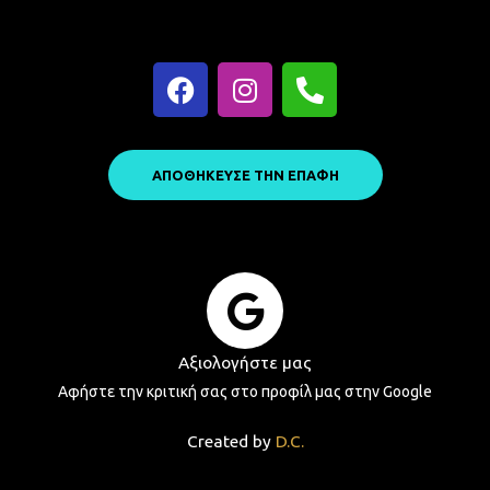
F
I
P
a
n
h
c
s
o
e
t
n
b
a
e
ΑΠΟΘΗΚΕΥΣΕ ΤΗΝ ΕΠΑΦΗ
o
g
-
o
r
a
k
a
l
m
t
Αξιολογήστε μας
Αφήστε την κριτική σας στο προφίλ μας στην Google
Created by
D.C.