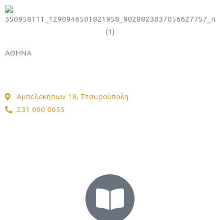
ΑΘΗΝΑ
Ψητοπωλείο
Αμπελοκήπων 18, Σταυρούπολη
231 060 0655
Μπείτε στον κόσμο της απόλαυσης με τις γεύσεις μας –
ψημένες με αγάπη, για τον καλύτερο πελάτη: εσάς!