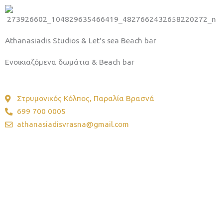
Athanasiadis Studios & Let's sea Beach bar
Ενοικιαζόμενα δωμάτια & Beach bar
Στρυμονικός Κόλπος, Παραλία Βρασνά
699 700 0005
athanasiadisvrasna@gmail.com
“Αίσθηση φιλοξενίας, άνεση και ηρεμία στα Athanasiadis
Studios.”
“Ας ζήσουμε το καλοκαίρι στο Let’s Sea – διασκέδαση και
χαλάρωση δίπλα στο κύμα.”