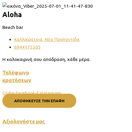
Aloha
Beach bar
Καλλικράτεια, Νέα Προποντίδα
6944175505
Η καλοκαιρινή σου απόδραση, κάθε μέρα.
Τηλέφωνο
κρατήσεων
Globe
Facebook-f
Instagram
ΑΠΟΘΉΚΕΥΣΕ ΤΗΝ ΕΠΑΦΉ
Αξιολογήστε μας