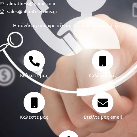
almathess@gmail.com
sales@almatelecoms.gr
Η σύνδεση που χρειάζεσαι, η ενέργεια που αξίζεις.
Καλέστε μας
Καλέστε μας
Καλέστε μας
Στείλτε μας email