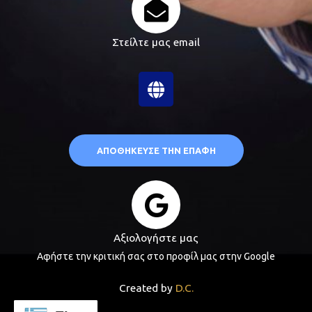
Στείλτε μας email
G
l
o
b
e
ΑΠΟΘΉΚΕΥΣΕ ΤΗΝ ΕΠΑΦΉ
Αξιολογήστε μας
Αφήστε την κριτική σας στο προφίλ μας στην Google
Created by
D.C.