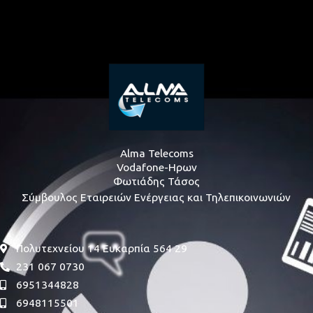
Alma Telecoms
Vodafone-Ηρων
Φωτιάδης Τάσος
Σύμβουλος Εταιρειών Ενέργειας και Τηλεπικοινωνιών
Πολυτεχνείου 14 Ευκαρπία 564 29
231 067 0730
6951344828
6948115501